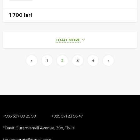
1 700 lari
LOAD MORE
←
1
2
3
4
→
+995 597 09 29 90
+995 571 23 56 47
*Davit Guramishvili Avenue, 39b, Tbilisi
thulegeorgia@gmail.com