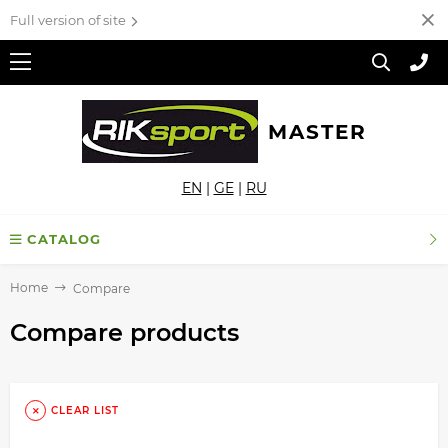
Full version of site
MASTER
EN
|
GE
|
RU
CATALOG
Home
Compare
Compare products
CLEAR LIST