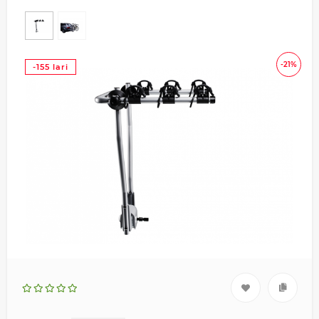
-21%
-155 lari