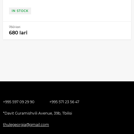
IN STOCK
750 lari
680 lari
+995 597 09 29 90
+995 571 23 56 47
*Davit Guramishvili Avenue, 39b, Tbilisi
thulegeorgia@gmail.com