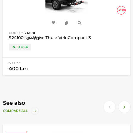
-20%
CODE:
924100
924100 ადაპტერი Thule VeloCompact 3
IN STOCK
500 lari
400 lari
See also
COMPARE ALL