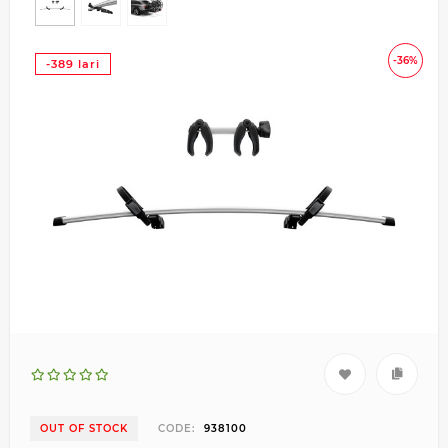
-36%
-389 lari
OUT OF STOCK
CODE:
938100