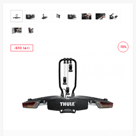
-15%
-610 lari