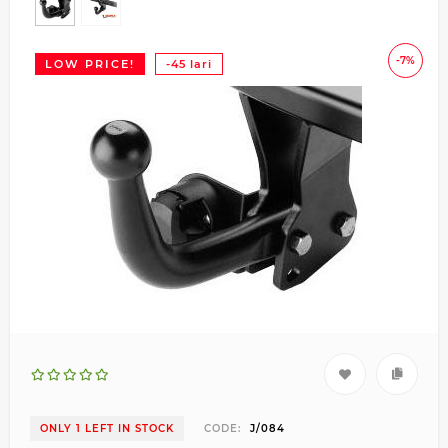
-7%
LOW PRICE!
-45 lari
ONLY 1 LEFT IN STOCK
CODE:
J/084