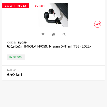
LOW PRICE!
-30 lari
-4%
CODE:
N/059
საბუქსირე IMIOLA N/059, Nissan X-Trail (T33) 2022-
IN STOCK
670 lari
640 lari