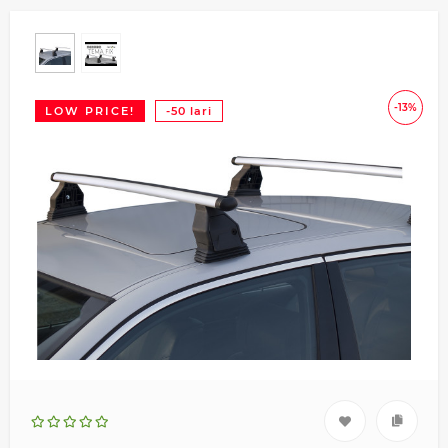
-13%
LOW PRICE!
-50 lari