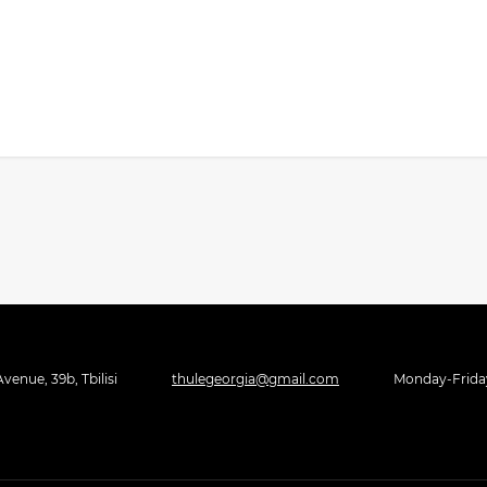
venue, 39b, Tbilisi
thulegeorgia@gmail.com
Monday-Friday 