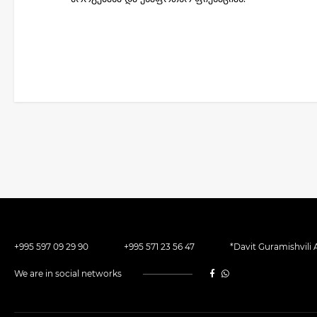
+995 597 09 29 90
+995 571 23 56 47
*Davit Guramishvili A
We are in social networks