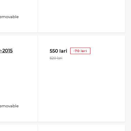
removable
-2015
550 lari
-70 lari
620 lari
removable