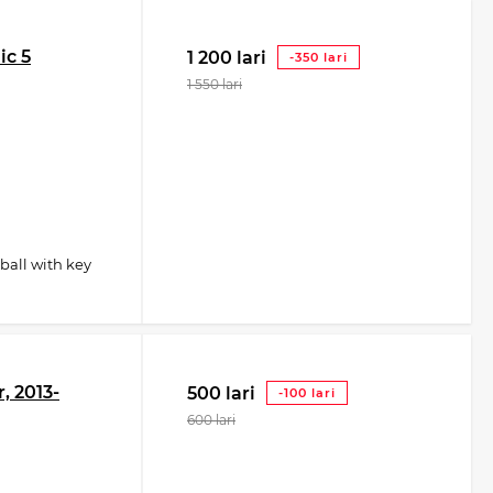
ic 5
1 200 lari
-350 lari
1 550 lari
ball with key
, 2013-
500 lari
-100 lari
600 lari