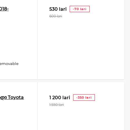
018-
530 lari
-70 lari
600 lari
removable
ადი Toyota
1 200 lari
-350 lari
1 550 lari