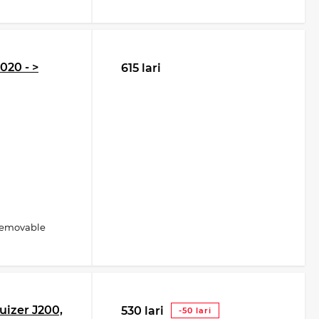
020 - >
615 lari
removable
uizer J200,
530 lari
-50 lari