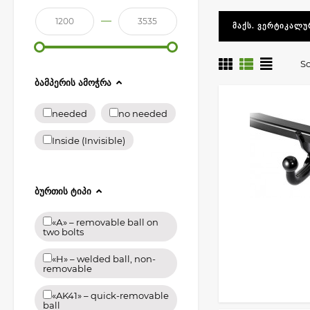
-სწრაფად მოხსნა
—
ᲛᲐᲥᲡ. ᲕᲔᲠᲢᲘᲙᲐᲚᲣ
თანამედროვე მა
კომპლექტებს
თი
So
ᲑᲐᲛᲞᲔᲠᲘᲡ ᲐᲛᲝᲭᲠᲐ
needed
no needed
Inside (Invisible)
ᲑᲣᲠᲗᲘᲡ ᲢᲘᲞᲘ
«А» – removable ball on
two bolts
«H» – welded ball, non-
removable
«AK41» – quick-removable
ball