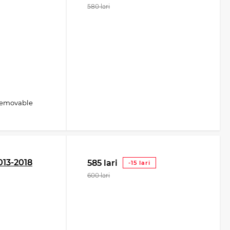
580 lari
removable
013-2018
585 lari
-15 lari
600 lari