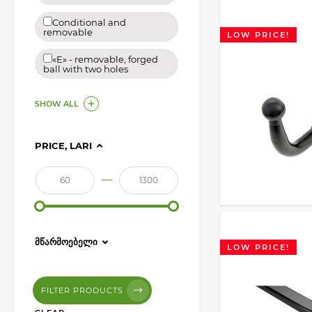
Conditional and
removable
LOW PRICE!
«E​»​ - removable, forged
ball with two holes
SHOW ALL
PRICE, LARI
—
ᲛᲬᲐᲠᲛᲝᲔᲑᲔᲚᲘ
LOW PRICE!
FILTER PRODUCTS