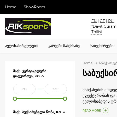
Home
ShowRoom
EN
|
GE
|
RU
*Davit Gurami
Tbilisi
ავტოსაბარგულები
კარვები მანქანაზე
საბუქსირეები
Home
საბუქსირეე
საბუქსი
ᲛᲐᲥᲡ. ᲕᲔᲠᲢᲘᲙᲐᲚᲣᲠᲘ
ᲓᲐᲢᲕᲘᲠᲗᲕᲐ, KG
—
მანქანების მოდე
ეფექტურობას და ა
ველოსიპედის ტრა
- პირობითად მოხ
READ MORE
ᲛᲐᲥᲡ. ᲑᲣᲥᲡᲘᲠᲔᲑᲣᲚᲘ ᲬᲝᲜᲐ, KG