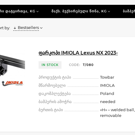
დი საბუქსირეე
ᲠᲘ ᲓᲐᲢᲕᲘᲠᲗᲕᲐ, KG
ᲛᲐᲥᲡ. ᲑᲣᲥᲡᲘᲠᲔᲑᲣᲚᲘ ᲬᲝᲜᲐ, KG
ᲑᲐᲛᲞᲔ
ნქანები ცნობილია მათი ელექტრონული სისტემების სირთულ
თოეული ტიპის ავტომობილისთვის, რაც უზრუნველყოფს საბო
Bestsellers
rt by:
ფარკოპი IMIOLA Lexus NX 2023-
IN STOCK
CODE:
T/080
პროდუქტის ტიპი
Towbar
მწარმოებელი
IMIOLA
დაკომპლექტება
Poland
ბამპერის ამოჭრა
needed
ბურთის ტიპი
«H» – welded ball
removable