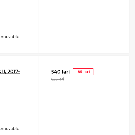
removable
II, 2017-
540 lari
-85 lari
625 lari
removable