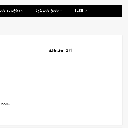
ᲠᲘᲡ ᲐᲛᲝᲭᲠᲐ
ᲑᲣᲠᲗᲘᲡ ᲢᲘᲞᲘ
ELSE
ით,
ამიტომ Imiola გვთავაზობს
ელექტრო
რტო სისტემების გამართულ მუშაობას.
336.36 lari
, non-