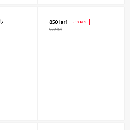
ის
850 lari
-50 lari
900 lari