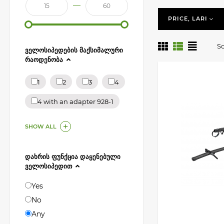
—
ჩვენთან ნახავთ Thu
PRICE, LARI
თუ გადაწყვეტთ შეი
So
შეარჩევენ როგორც 
ᲕᲔᲚᲝᲡᲘᲞᲔᲓᲔᲑᲘᲡ ᲛᲐᲥᲡᲘᲛᲐᲚᲣᲠᲘ
ᲠᲐᲝᲓᲔᲜᲝᲑᲐ
ჩვენი კატალოგი შე
1
2
3
4
4 with an adapter 928-1
SHOW ALL
ᲓᲐᲮᲠᲘᲡ ᲤᲣᲜᲥᲪᲘᲐ ᲓᲐᲧᲔᲜᲔᲑᲣᲚᲘ
ᲕᲔᲚᲝᲡᲘᲞᲔᲓᲘᲗ
Yes
No
Any