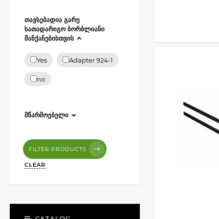
ᲗᲐᲕᲡᲔᲑᲐᲓᲘᲐ ᲒᲐᲠᲔ
ᲡᲐᲗᲐᲓᲐᲠᲘᲒᲝ ᲑᲝᲠᲑᲚᲘᲐᲜᲘ
ᲛᲐᲜᲥᲐᲜᲔᲑᲘᲡᲗᲕᲘᲡ
Yes
Adapter 924-1
no
ᲛᲬᲐᲠᲛᲝᲔᲑᲔᲚᲘ
FILTER PRODUCTS
CLEAR
CATALOG