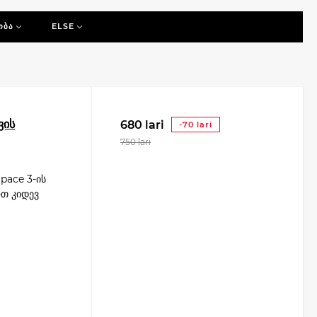
 ვარიანტებს.
ᲝᲑᲐ
ELSE
სწარ იზრუნოთ საბუქსირეს არსებობაზე. ჩვენი კონსულტანტები
ის მთელ ხაზს Thule-სგან.
ვის
680 lari
-70 lari
750 lari
pace 3-ის
ოთ კიდევ