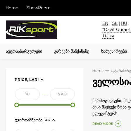
Home
ShowRoom
EN
|
GE
|
RU
*Davit Gurami
Tbilisi
ავტოსაბარგულები
კარვები მანქანაზე
საბუქსირეები
Home
ავტოსაბარ
ველოსიპ
PRICE, LARI
—
წარმოგიდგენთ მაღ
მისი მსუბუქი წონა 
ელეგანტურს.
ᲢᲕᲘᲠᲗᲐᲛᲬᲔᲝᲑᲐ, KG
ლოსიპედის სამაგრი
READ MORE
ველობილიკზე. ამ ტი