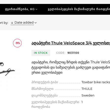
le-ს, Menabo-ს Cruz-ის ველოსიპედის სამაგრების ყველაზე მომგებიან
ᲢᲕᲘᲠᲗᲐᲛᲬᲔᲝᲑᲐ, KG
ᲕᲔᲚᲝᲡᲘᲞᲔᲓᲔᲑᲘᲡ ᲛᲐᲥᲡᲘᲛᲐᲚᲣᲠᲘ ᲠᲐᲝᲓᲔᲜ
ძინოთ ველოსიპედის სამაგრი საბუქსირესთვის, მაშინ გირჩევთ, წინა
Date added
rt by:
საბუქსირეს, ასევე ველოსიპედის გადამზიდს თქვენი მანქანისთვის.
იცავს თანამედროვე მაღალტექნოლოგიური ველოსიპედის გადამზიდებ
ადაპტერი Thule VeloSpace 3/4 ველოსთ
-9%
IN STOCK
CODE:
9031100
ადაპტერი, რომელიც ზრდის თქვენი Thule VeloS
ტევადობას და საშუალებას გაძლევთ გადაიტან
ერთი ველოსიპედი
პროდუქტის ტიპი
Towbar bike racks
მწარმოებელი
THULE
დაკომპლექტება
Sweden
ველოსიპედების მაქსიმალური
1
რაოდენობა