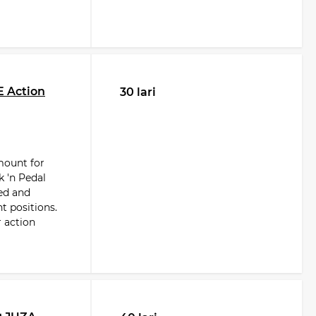
 Action
30 lari
mount for
 'n Pedal
ed and
t positions.
 action