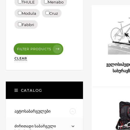
THULE
Menabo
გზაზე უსაფრთხოები
Menabo რომლებიც 
Modula
Cruz
Thule-ს ყველა ვე
Fabbri
Menabo იტალიური 
დამონტაჟებისთვის 
FILTER PRODUCTS
ჩვენს კატალოგში წ
CLEAR
მიკროავტობუსები და
ველოსიპედი
თუ მოგწონთ ველოსი
სახურავზ
იქნება. ველოსიპედ
დეტალური პარამეტრ
CATALOG
თქვენი მანქანისთვ
შეარჩევთ თქვენი მ
ავტოსაბარგულები
ძირითადი საბარგული