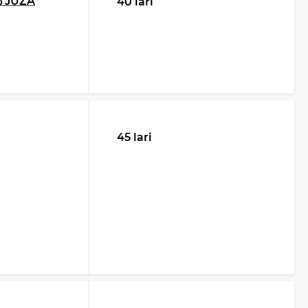
ს JUZA
40 lari
45 lari