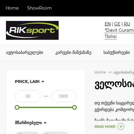
Home
ShowRoom
EN
|
GE
|
RU
*Davit Gurami
Tbilisi
ავტოსაბარგულები
კარვები მანქანაზე
საბუქსირეები
Home
ავტოსაბარ
ველოსიპ
PRICE, LARI
—
თუ თქვენი საყვარ
გჭირდება კომფორტ
ჩვენს მაღაზიაში ნა
ᲛᲬᲐᲠᲛᲝᲔᲑᲔᲚᲘ
READ MORE
ველოსიპედის სამაგ