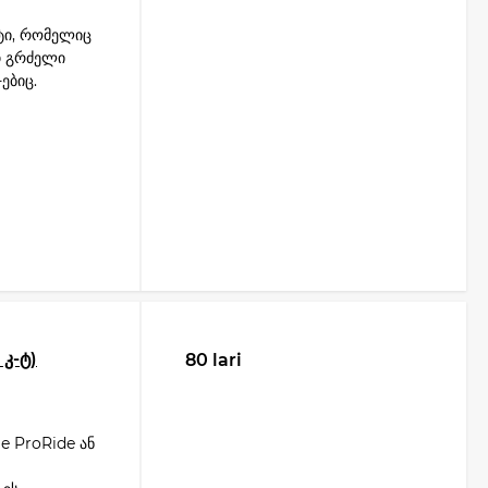
ტი, რომელიც
თ გრძელი
ებიც.
 კ-ტ)
80 lari
e ProRide ან